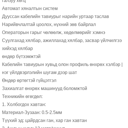
галзуу хөгц
Автомат хяналтын систем
Дууссан кабелийн тавиурыг нарийн уртаар таслав
Нарийвчлалтай цоолох, нүхний зөв байрлал
Операторын гарыг чөлөөлж, хөдөлмөрийг хэмнэ
Суулгахад хялбар, ажиллахад хялбар, засвар үйлчилгээ
хийхэд хялбар
өндөр бүтээмжтэй
Кабелийн тавиурын хувьд олон профиль өнхрөх хэлбэр |
нэг үйлдвэрлэлийн шугам дээр шат
Өндөр өртөгтэй гүйцэтгэл
Захиалгат өнхрөх машинууд боломжтой
Техникийн өгөгдөл:
1. Холбогдох хавтан:
Материал-Зузаан: 0.5-2.5мм
Түүхий эд: цайрдсан ган, хар ган хавтан