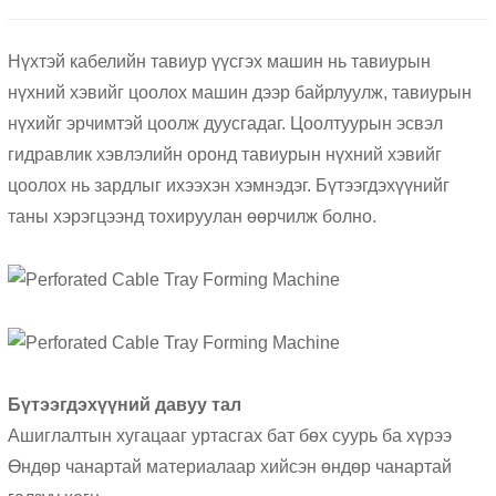
Нүхтэй кабелийн тавиур үүсгэх машин нь тавиурын
нүхний хэвийг цоолох машин дээр байрлуулж, тавиурын
нүхийг эрчимтэй цоолж дуусгадаг. Цоолтуурын эсвэл
гидравлик хэвлэлийн оронд тавиурын нүхний хэвийг
цоолох нь зардлыг ихээхэн хэмнэдэг. Бүтээгдэхүүнийг
таны хэрэгцээнд тохируулан өөрчилж болно.
Бүтээгдэхүүний давуу тал
Ашиглалтын хугацааг уртасгах бат бөх суурь ба хүрээ
Өндөр чанартай материалаар хийсэн өндөр чанартай