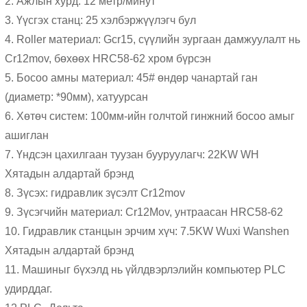
2. Ажлын хурд: 12 метр/минут
3. Үүсгэх станц: 25 хэлбэржүүлэгч бул
4. Roller материал: Gcr15, сүүлийн зургаан дамжуулалт нь
Cr12mov, бөхөөх HRC58-62 хром бүрсэн
5. Босоо амны материал: 45# өндөр чанартай ган
(диаметр: *90мм), хатуурсан
6. Хөтөч систем: 100мм-ийн голчтой гинжний босоо амыг
ашиглан
7. Үндсэн цахилгаан туузан бууруулагч: 22KW WH
Хятадын алдартай брэнд
8. Зүсэх: гидравлик зүсэлт Cr12mov
9. Зүсэгчийн материал: Cr12Mov, унтраасан HRC58-62
10. Гидравлик станцын эрчим хүч: 7.5KW Wuxi Wanshen
Хятадын алдартай брэнд
11. Машиныг бүхэлд нь үйлдвэрлэлийн компьютер PLC
удирддаг.