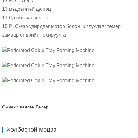
12 PLC--Дельта
13 мэдрэгчтэй дэлгэц
14 Цахилгааны хэсэг
15 PLC-ээр удирддаг мотор болон чиглүүлэгч төмөр
замаар өндрийн тохируулга
Өмнөх : Хадлан Балер
Холбоотой мэдээ