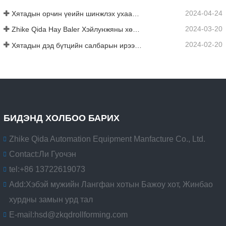
2024-04-24
Хятадын орчин үеийн шинжлэх ухаан, технологи нь уламжлалт хөдөө аж ахуйд шинэ эрч хүчийг нэвтрүүлж байна
2024-03-20
Zhike Qida Hay Baler Хэйлунжяны хөдөө аж ахуйн машин механизмын үзэсгэлэнд анх удаа гарчээ
2024-02-20
Хятадын дэд бүтцийн салбарын ирээдүйн чиг хандлага
БИДЭНД ХОЛБОО БАРИХ
Zhike Qida Automation Equipment Manfacture Co., Ltd.
Contact:
Ли Гуочэн
tel:
+86 13722619073
Add:
Хэбэй мужийн Лангфан хотын Бажоу хот, Жинбао
хурдны замын урд тал
E-mail:
hsd@zkqdrollforming.com