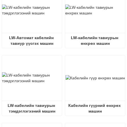
LW-Автомат кабелийн 
LW-кабелийн тавиурын 
тавиур үүсгэх машин
өнхрөх машин
LW-кабелийн тавиурын 
Кабелийн гүүрний өнхрөх 
тэмдэглэгээний машин
машин