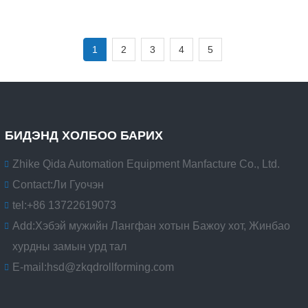
1
2
3
4
5
БИДЭНД ХОЛБОО БАРИХ
Zhike Qida Automation Equipment Manfacture Co., Ltd.
Contact:
Ли Гуочэн
tel:
+86 13722619073
Add:
Хэбэй мужийн Лангфан хотын Бажоу хот, Жинбао
хурдны замын урд тал
E-mail:
hsd@zkqdrollforming.com