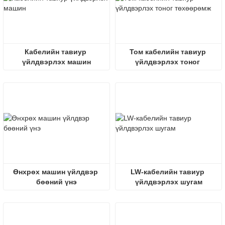
Кабелийн тавиур 
Том кабелийн тавиур 
үйлдвэрлэх машин
үйлдвэрлэх тоног 
төхөөрөмж
Өнхрөх машин үйлдвэр 
LW-кабелийн тавиур 
бөөний үнэ
үйлдвэрлэх шугам