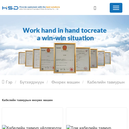
Гэр
Бүтээгдэхүүн
Өнхрөх машин
Кабелийн тавиурын
өнхрөх машин
Кабелийн тавиурын өнхрөх машин