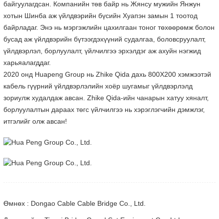
байгуулагдсан. Компанийн төв байр нь Жянсу мужийн Янжун
хотын Шинба аж үйлдвэрийн бүсийн Хуапэн замын 1 тоотод
байрладаг. Энэ нь мэргэжлийн цахилгаан тоног төхөөрөмж болон
бусад аж үйлдвэрийн бүтээгдэхүүний судалгаа, боловсруулалт,
үйлдвэрлэл, борлуулалт, үйлчилгээ эрхэлдэг аж ахуйн нэгжид
харьяалагддаг.
2020 онд Huapeng Group нь Zhike Qida дахь 800X200 хэмжээтэй
кабель гүүрний үйлдвэрлэлийн хоёр шугамыг үйлдвэрлэлд
зориулж худалдаж авсан. Zhike Qida-ийн чанарын хатуу хяналт,
борлуулалтын дараах төгс үйлчилгээ нь хэрэглэгчийн дэмжлэг,
итгэлийг олж авсан!
Өмнөх : Dongao Cable Cable Bridge Co., Ltd.