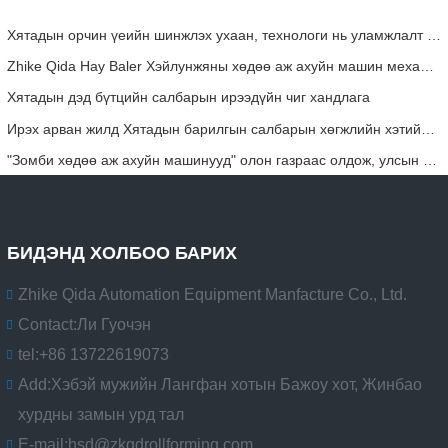
Хятадын орчин үеийн шинжлэх ухаан, технологи нь уламжлалт хөдөө аж ахуйд шинэ эрч хүчийг нэвтрүүлж байна
Zhike Qida Hay Baler Хэйлунжяны хөдөө аж ахуйн машин механизмын үзэсгэлэнд анх удаа гарчээ
Хятадын дэд бүтцийн салбарын ирээдүйн чиг хандлага
Ирэх арван жилд Хятадын барилгын салбарын хөгжлийн хэтийн төлөв
"Зомби хөдөө аж ахуйн машинууд" олон газраас олдож, улсын татаасыг хуурамчаар үйлдэх замаар залилан мэхэлж байна! Хөдөө аж ахуй, хөдөө аж ахуйн яам: Хатуу шалга!
БИДЭНД ХОЛБОО БАРИХ
Zhike Qida Automation Equipment Manfacture Co., Ltd.
Contact:
Ли Гуочэн
tel:
+86 13722619073
Add:
Хэбэй мужийн Лангфан хотын Бажоу хот, Жинбао
хурдны замын урд тал
E-mail:
hsd@zkqdrollforming.com