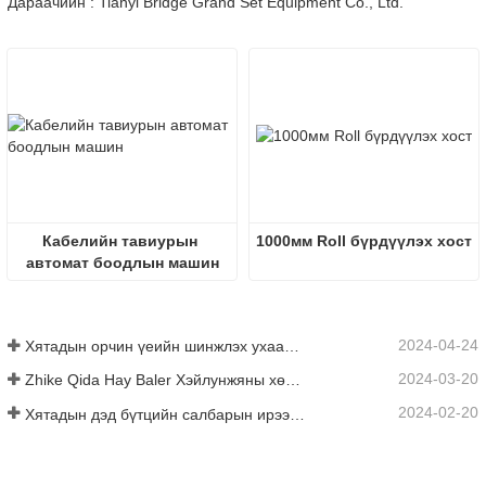
Дараачийн : Tianyi Bridge Grand Set Equipment Co., Ltd.
Кабелийн тавиурын 
1000мм Roll бүрдүүлэх хост
автомат боодлын машин
2024-04-24
Хятадын орчин үеийн шинжлэх ухаан, технологи нь уламжлалт хөдөө аж ахуйд шинэ эрч хүчийг нэвтрүүлж байна
2024-03-20
Zhike Qida Hay Baler Хэйлунжяны хөдөө аж ахуйн машин механизмын үзэсгэлэнд анх удаа гарчээ
2024-02-20
Хятадын дэд бүтцийн салбарын ирээдүйн чиг хандлага