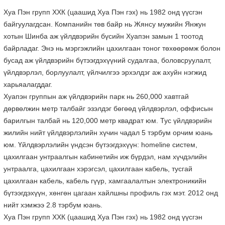
Хуа Пэн групп ХХК (цаашид Хуа Пэн гэх) нь 1982 онд үүсгэн
байгуулагдсан. Компанийн төв байр нь Жянсу мужийн Янжун
хотын Шинба аж үйлдвэрийн бүсийн Хуапэн замын 1 тоотод
байрладаг. Энэ нь мэргэжлийн цахилгаан тоног төхөөрөмж болон
бусад аж үйлдвэрийн бүтээгдэхүүний судалгаа, боловсруулалт,
үйлдвэрлэл, борлуулалт, үйлчилгээ эрхэлдэг аж ахуйн нэгжид
харьяалагддаг.
Хуапэн группын аж үйлдвэрийн парк нь 260,000 хавтгай
дөрвөлжин метр талбайг эзэлдэг бөгөөд үйлдвэрлэл, оффисын
барилгын талбай нь 120,000 метр квадрат юм. Тус үйлдвэрийн
жилийн нийт үйлдвэрлэлийн хүчин чадал 5 тэрбум орчим юань
юм. Үйлдвэрлэлийн үндсэн бүтээгдэхүүн: homeline систем,
цахилгаан унтраалгын кабинетийн иж бүрдэл, нам хүчдэлийн
унтраалга, цахилгаан хэрэгсэл, цахилгаан кабель, тусгай
цахилгаан кабель, кабель гүүр, хамгаалалтын электроникийн
бүтээгдэхүүн, хөнгөн цагаан хайлшны профиль гэх мэт. 2012 онд
нийт хэмжээ 2.8 тэрбум юань.
Хуа Пэн групп ХХК (цаашид Хуа Пэн гэх) нь 1982 онд үүсгэн